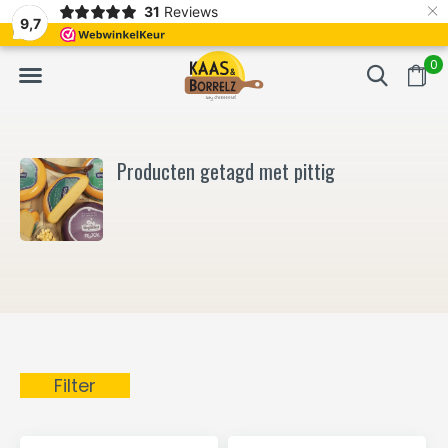
×
31
Reviews
NL
Vers van het mes en gevacumeerd
Vaak volgende da
9,7
0
Producten getagd met pittig
Filter