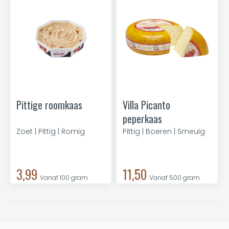
Pittige roomkaas
Villa Picanto
peperkaas
Zoet | Pittig | Romig
Pittig | Boeren | Smeuïg
3,99
11,50
Vanaf 100 gram
Vanaf 500 gram