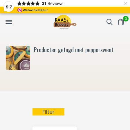
×
31
Reviews
NL
Vers van het mes en gevacumeerd
Vaak volgende da
9,7
0
Producten getagd met peppersweet
Filter