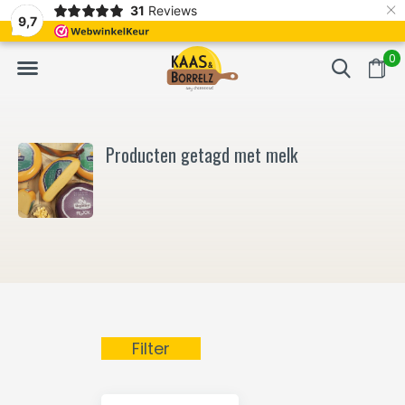
×
31
Reviews
NL
Vers van het mes en gevacumeerd
Vaak volgende da
9,7
0
Producten getagd met melk
Filter