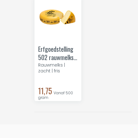
Erfgoedstelling
502 rauwmelkse
jonge kaas
Rauwmelks |
zacht | fris
11,75
Vanaf 500
gram