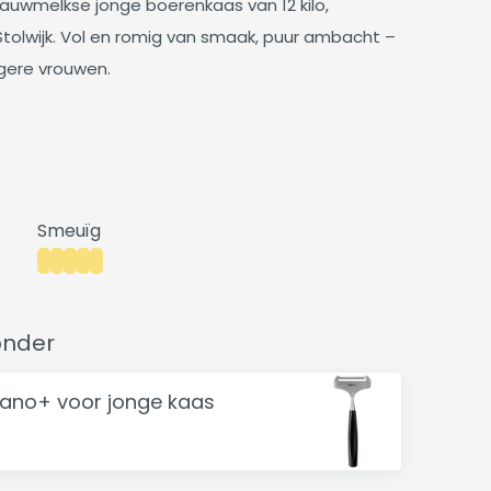
 rauwmelkse jonge boerenkaas van 12 kilo,
Stolwijk. Vol en romig van smaak, puur ambacht –
gere vrouwen.
Smeuïg
onder
lano+ voor jonge kaas