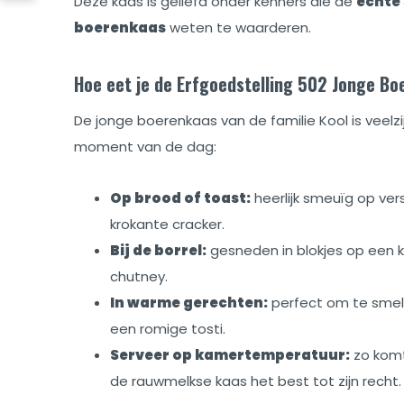
Deze kaas is geliefd onder kenners die de
echte
boerenkaas
weten te waarderen.
Hoe eet je de Erfgoedstelling 502 Jonge B
De jonge boerenkaas van de familie Kool is veelzij
moment van de dag:
Op brood of toast:
heerlijk smeuïg op ver
krokante cracker.
Bij de borrel:
gesneden in blokjes op een k
chutney.
In warme gerechten:
perfect om te smel
een romige tosti.
Serveer op kamertemperatuur:
zo komt
de rauwmelkse kaas het best tot zijn recht.