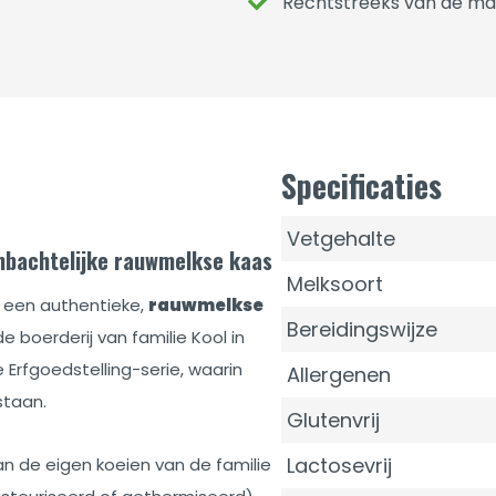
Rechtstreeks van de ma
Specificaties
Vetgehalte
mbachtelijke rauwmelkse kaas
Melksoort
 een authentieke,
rauwmelkse
Bereidingswijze
de boerderij van familie Kool in
 Erfgoedstelling-serie, waarin
Allergenen
staan.
Glutenvrij
Lactosevrij
n de eigen koeien van de familie