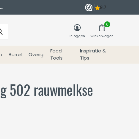
0
inloggen
winkelwagen
Food
Inspiratie &
n
Borrel
Overig
Tools
Tips
ing 502 rauwmelkse