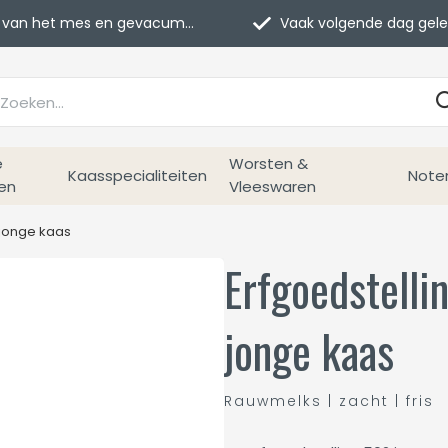
van het mes en gevacumeerd
Vaak volgende dag geleverd
e
Worsten &
Kaasspecialiteiten
Note
en
Vleeswaren
 jonge kaas
Erfgoedstell
jonge kaas
Rauwmelks | zacht | fris