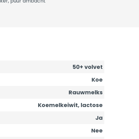
ker, puur ambacht
50+ volvet
Koe
Rauwmelks
Koemelkeiwit, lactose
Ja
Nee