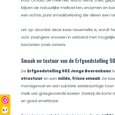
Kool. Omdat de melk niet wordt verhit (niet gep
blijven de natuurlijke melkvetten, enzymen en b
een echte, pure smaakbeleving die alleen een r
Let op: doordat deze kaas rauwmelks is, wordt 
voor zwangere vrouwen in verband met mogelijke
bacteriën zoals Listeria.
Smaak en textuur van de Erfgoedstelling 5
De
Erfgoedstelling 502 Jonge Boerenkaas
h
structuur
en een
milde, frisse smaak
. De ka
mondgevoel en een subtiele weideachtige toon 
melk van grasgevoerde koeien. Dankzij de korte rijp
en goed smeltbaar.
9,7