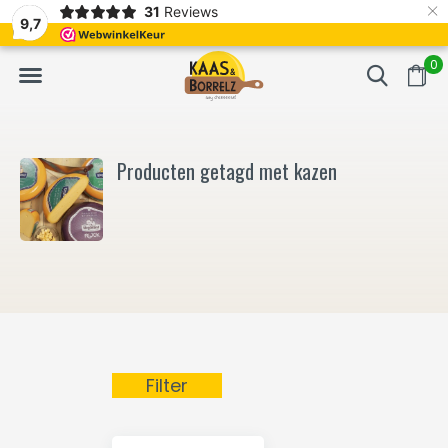
×
31
Reviews
NL
Vers van het mes en gevacumeerd
Vaak volgende da
9,7
0
Producten getagd met kazen
Filter