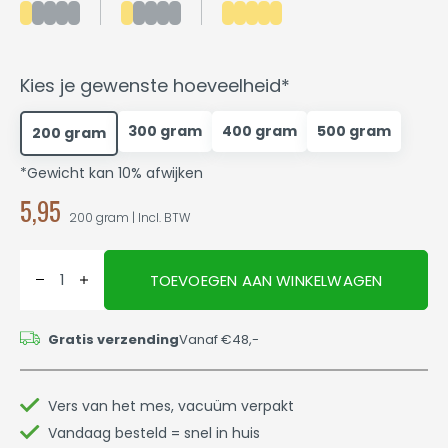
Kies je gewenste hoeveelheid*
300 gram
400 gram
500 gram
200 gram
*Gewicht kan 10% afwijken
5,95
200 gram | Incl. BTW
TOEVOEGEN AAN WINKELWAGEN
Gratis verzending
Vanaf €48,-
Vers van het mes, vacuüm verpakt
Vandaag besteld = snel in huis