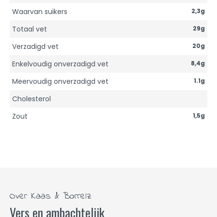
Waarvan suikers
2,3g
Totaal vet
29g
Verzadigd vet
20g
Enkelvoudig onverzadigd vet
8,4g
Meervoudig onverzadigd vet
1.1g
Cholesterol
Zout
1,5g
Over Kaas & Borrelz
Vers en ambachtelijk