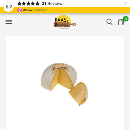
×
31
Reviews
het mes en gevacumeerd
Vaak volgende dag geleverd
9,7
0