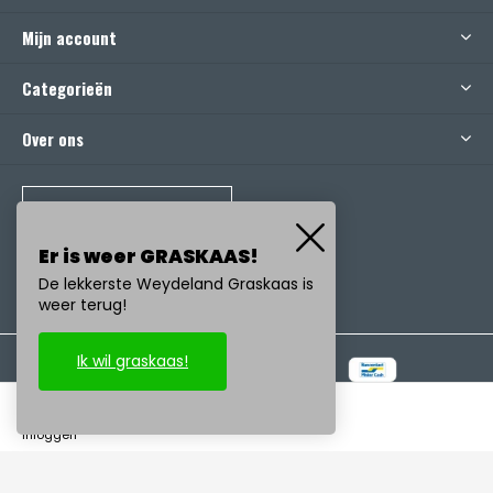
Mijn account
Categorieën
Over ons
BEL ONS
Er is weer GRASKAAS!
De lekkerste Weydeland Graskaas is
weer terug!
Ik wil graskaas!
© Copyright
2026
- Realisatie:
emarkable
-
RSS-feed
inloggen