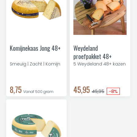
Komijnekaas Jong 48+
Weydeland
proefpakket 48+
Smeuïg | Zacht | Komijn
5 Weydeland 48+ kazen
8,75
45,95
49,95
-8%
Vanaf 500 gram