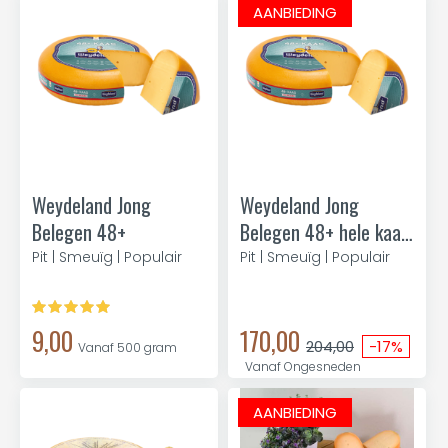
AANBIEDING
Weydeland Jong
Weydeland Jong
Belegen 48+
Belegen 48+ hele kaas
11kg
Pit | Smeuïg | Populair
Pit | Smeuïg | Populair
9,00
170,00
204,00
-17%
Vanaf 500 gram
Vanaf Ongesneden
AANBIEDING