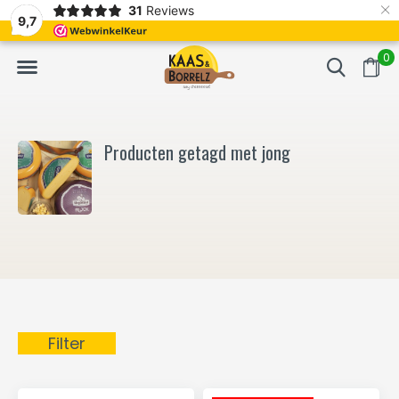
×
31
Reviews
NL
Vers van het mes en gevacumeerd
Vaak volgende da
9,7
0
Producten getagd met jong
Filter