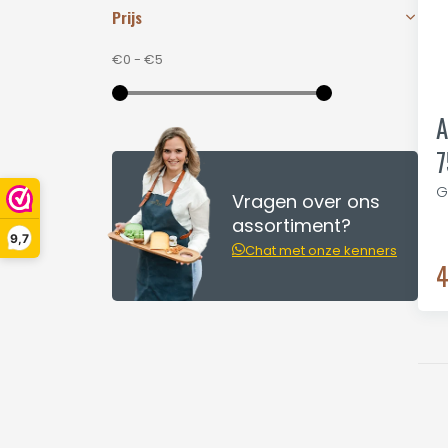
Prijs
€0
-
€5
A
7
G
Vragen over ons
assortiment?
9,7
Chat met onze kenners
4