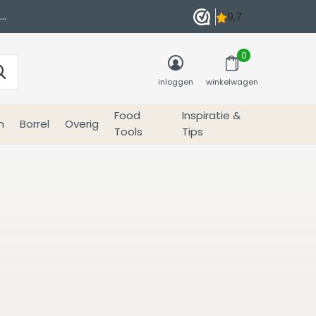
0
inloggen
winkelwagen
Food
Inspiratie &
n
Borrel
Overig
Tools
Tips