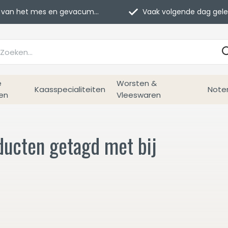
van het mes en gevacumeerd
Vaak volgende dag geleverd
e
Worsten &
Kaasspecialiteiten
Note
en
Vleeswaren
ducten getagd met bij