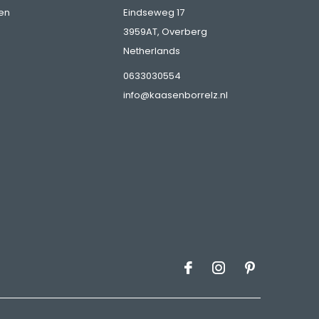
en
Eindseweg 17
3959AT, Overberg
Netherlands
0633030554
info@kaasenborrelz.nl