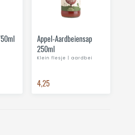
750ml
Appel-Aardbeiensap
250ml
Klein flesje | aardbei
4,25