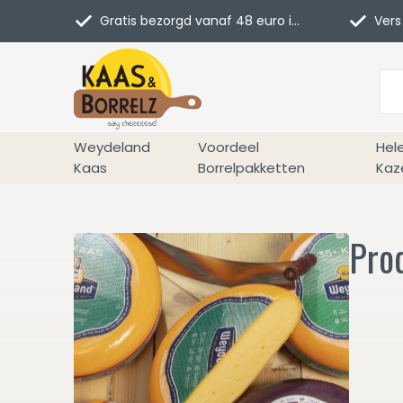
Gratis bezorgd vanaf 48 euro in NL
Vers 
Weydeland
Voordeel
Hel
Kaas
Borrelpakketten
Kaz
Pro