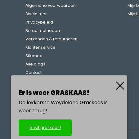
Algemene voorwaarden
Mijn 
Disclaimer
Mijn t
Privacybeleid
Betaalmethoden
Verzenden & retourneren
Klantenservice
Sitemap
Alle blogs
Contact
Klachtenregeling
Referenties
Er is weer GRASKAAS!
De lekkerste Weydeland Graskaas is
weer terug!
BEL ONS
Ik wil graskaas!