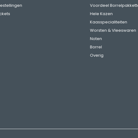
bestellingen
Voordeel Borrelpakkett
ickets
Hele Kazen
Kaasspecialiteiten
Worsten & Vleeswaren
Noten
Borrel
Overig