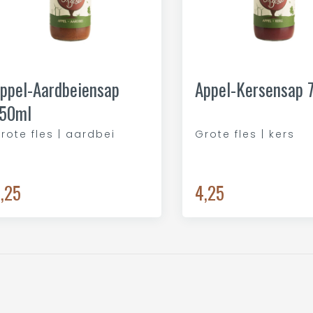
ppel-Aardbeiensap
Appel-Kersensap 
50ml
rote fles | aardbei
Grote fles | kers
,25
4,25