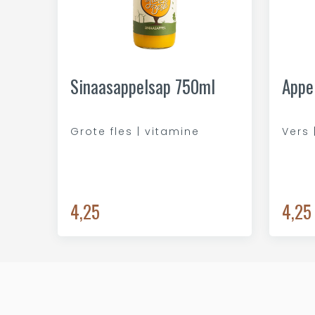
Sinaasappelsap 750ml
Appe
Grote fles | vitamine
Vers 
4,25
4,25