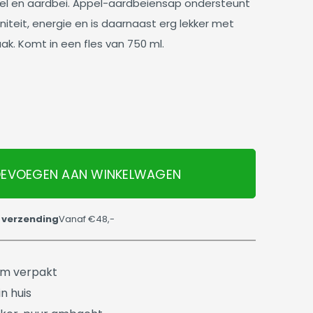
el en aardbei. Appel-aardbeiensap ondersteunt
uniteit, energie en is daarnaast erg lekker met
. Komt in een fles van 750 ml.
EVOEGEN AAN WINKELWAGEN
 verzending
Vanaf €48,-
üm verpakt
n huis