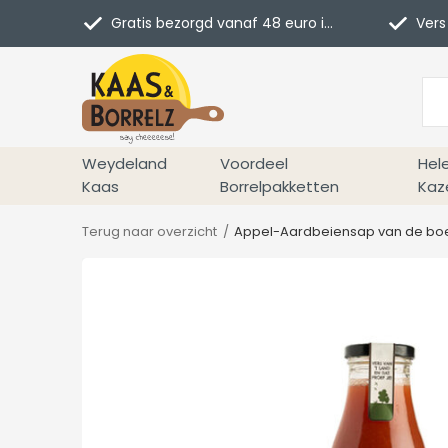
Gratis bezorgd vanaf 48 euro in NL
Vers 
Weydeland
Voordeel
Hel
Kaas
Borrelpakketten
Kaz
Terug naar overzicht
Appel-Aardbeiensap van de boer