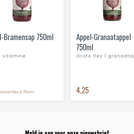
l-Bramensap 750ml
Appel-Granaatappel
750ml
| vitamine
Grote fles | granaat
4,25
Vanaf Fles à 750ml
Meld je aan voor onze nieuwsbrief