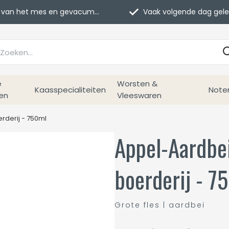
van het mes en gevacumeerd
Vaak volgende dag geleverd
e
Worsten &
Kaasspecialiteiten
Note
en
Vleeswaren
derij - 750ml
Appel-Aardbe
boerderij - 7
Grote fles | aardbei