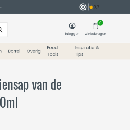
0
inloggen
winkelwagen
Food
Inspiratie &
n
Borrel
Overig
Tools
Tips
iensap van de
50ml