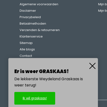
Algemene voorwaarden
Mijn 
Disclaimer
Mijn t
Privacybeleid
Betaalmethoden
Verzenden & retourneren
Klantenservice
Sitemap
Alle blogs
Contact
Klachtenregeling
Referenties
Er is weer GRASKAAS!
De lekkerste Weydeland Graskaas is
weer terug!
BEL ONS
Ik wil graskaas!