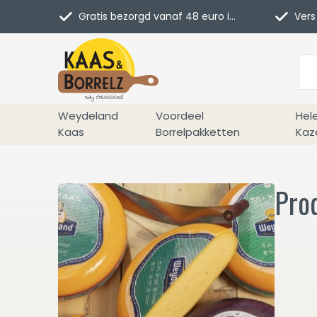
Gratis bezorgd vanaf 48 euro in NL
Vers 
Weydeland
Voordeel
Hel
Kaas
Borrelpakketten
Kaz
Pro