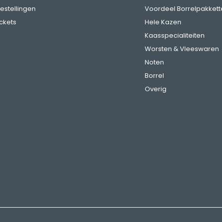
bestellingen
Voordeel Borrelpakkett
ickets
Hele Kazen
Kaasspecialiteiten
Worsten & Vleeswaren
Noten
Borrel
Overig