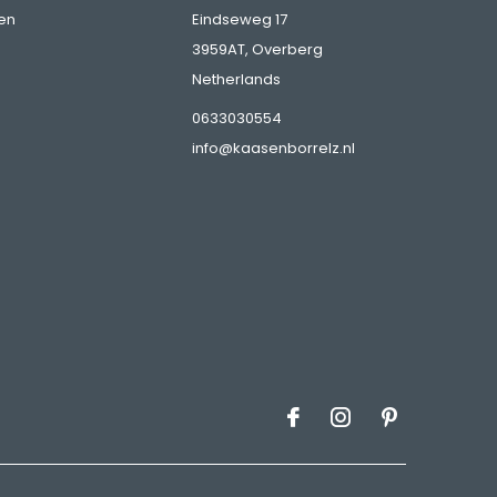
en
Eindseweg 17
3959AT, Overberg
Netherlands
0633030554
info@kaasenborrelz.nl