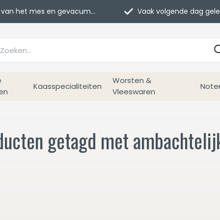
van het mes en gevacumeerd
Vaak volgende dag geleverd
e
Worsten &
Kaasspecialiteiten
Note
en
Vleeswaren
ducten getagd met ambachtelij