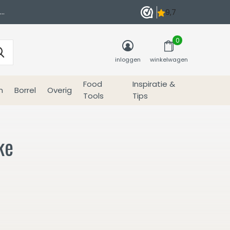
0
inloggen
winkelwagen
Food
Inspiratie &
n
Borrel
Overig
Tools
Tips
ke