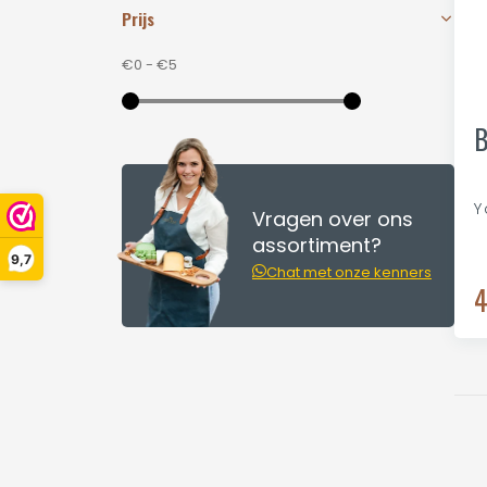
Prijs
€0
-
€5
B
Y
Vragen over ons
assortiment?
9,7
Chat met onze kenners
4