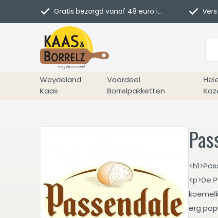
Gratis bezorgd vanaf 48 euro in NL
Vers 
Weydeland
Voordeel
Hel
Kaas
Borrelpakketten
Kaz
Pas
<h1>Pas
<p>De P
koemelk
erg pop