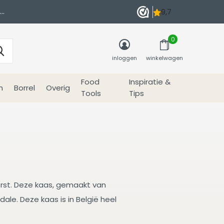
0
inloggen
winkelwagen
Food
Inspiratie &
n
Borrel
Overig
Tools
Tips
rst. Deze kaas, gemaakt van
le. Deze kaas is in België heel