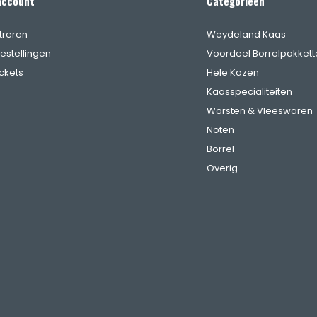
account
Categorieën
treren
Weydeland Kaas
bestellingen
Voordeel Borrelpakkett
ickets
Hele Kazen
Kaasspecialiteiten
Worsten & Vleeswaren
Noten
Borrel
Overig