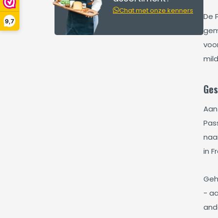
Chat met onze kenners
De 
9,7
gem
voor
mil
Ges
Aan
Pas
naa
in F
Geh
- a
and