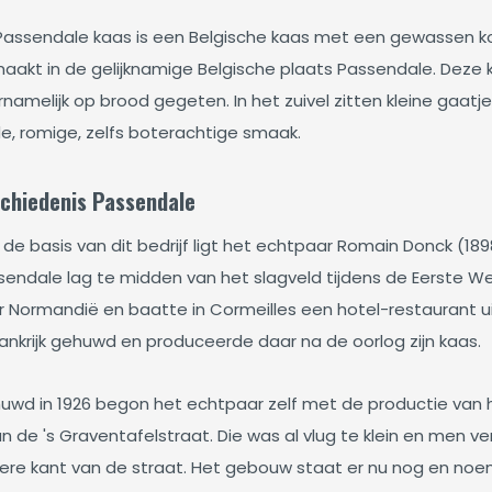
Passendale kaas is een Belgische kaas met een gewassen ko
aakt in de gelijknamige Belgische plaats Passendale. Deze ka
namelijk op brood gegeten. In het zuivel zitten kleine gaatje
de, romige, zelfs boterachtige smaak.
chiedenis Passendale
 de basis van dit bedrijf ligt het echtpaar Romain Donck (1
sendale lag te midden van het slagveld tijdens de Eerste We
r Normandië en baatte in Cormeilles een hotel-restaurant u
rankrijk gehuwd en produceerde daar na de oorlog zijn kaas.
uwd in 1926 begon het echtpaar zelf met de productie van
an de 's Graventafelstraat. Die was al vlug te klein en men 
ere kant van de straat. Het gebouw staat er nu nog en no