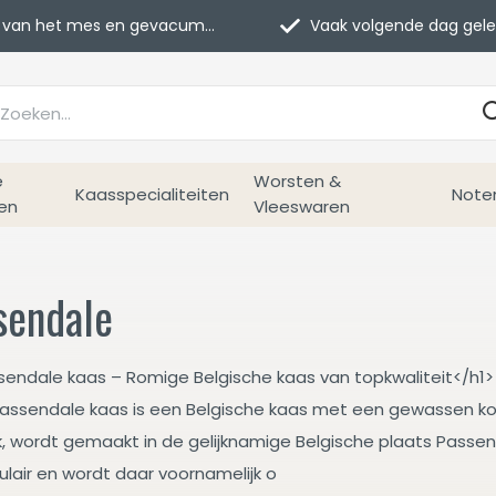
van het mes en gevacumeerd
Vaak volgende dag geleverd
e
Worsten &
Kaasspecialiteiten
Note
en
Vleeswaren
sendale
sendale kaas – Romige Belgische kaas van topkwaliteit</h1>
assendale kaas is een Belgische kaas met een gewassen ko
, wordt gemaakt in de gelijknamige Belgische plaats Passenda
ulair en wordt daar voornamelijk o