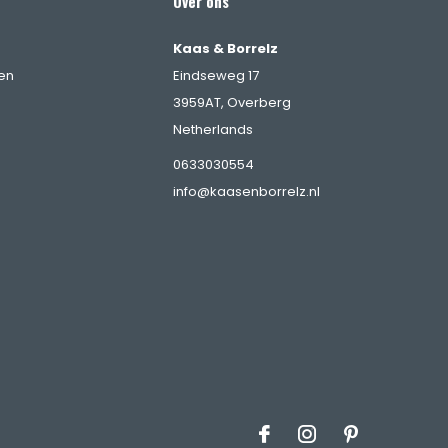
Over ons
Kaas & Borrelz
en
Eindseweg 17
3959AT, Overberg
Netherlands
0633030554
info@kaasenborrelz.nl