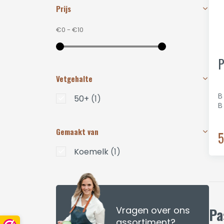
Prijs
€0
-
€10
P
Vetgehalte
B
50+
(1)
B
Gemaakt van
5
Koemelk
(1)
Vragen over ons
Pa
assortiment?