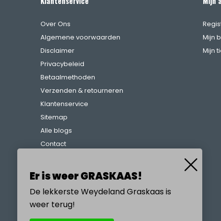
Klantenservice
Mijn 
Over Ons
Regis
Algemene voorwaarden
Mijn 
Disclaimer
Mijn t
Privacybeleid
Betaalmethoden
Verzenden & retourneren
Klantenservice
Sitemap
Alle blogs
Contact
Klachtenregeling
Referenties
Er is weer GRASKAAS!
De lekkerste Weydeland Graskaas is
weer terug!
BEL ONS