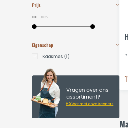
Prijs
€0
-
€15
H
Eigenschap
h
Kaasmes
(1)
1
Vragen over ons
assortiment?
Chat met onze kenners
Ma