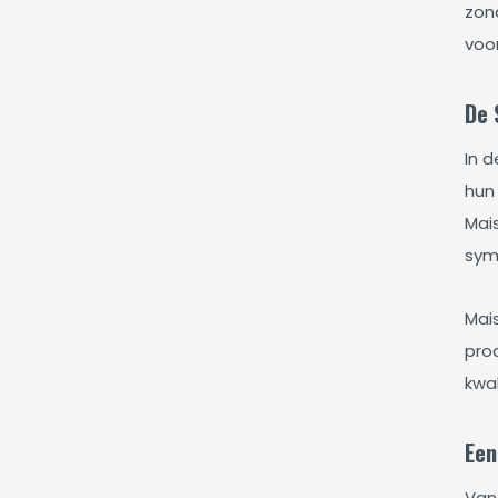
zon
voor
De 
In 
hun 
Mai
sym
Mai
pro
kwa
Een
Van