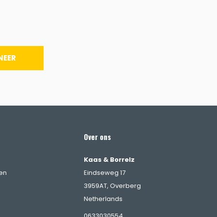
NEER
Over ons
Kaas & Borrelz
en
Eindseweg 17
3959AT, Overberg
Netherlands
0633030554