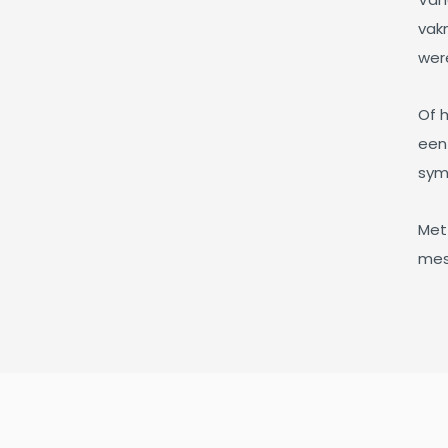
vak
wer
Of h
een
symb
Met 
mes