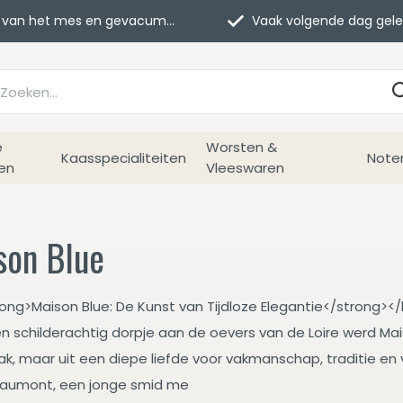
van het mes en gevacumeerd
Vaak volgende dag geleverd
e
Worsten &
Kaasspecialiteiten
Note
en
Vleeswaren
son Blue
rong>Maison Blue: De Kunst van Tijdloze Elegantie</strong></
n schilderachtig dorpje aan de oevers van de Loire werd Mai
, maar uit een diepe liefde voor vakmanschap, traditie en ve
eaumont, een jonge smid me