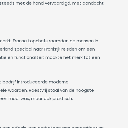
og steeds met de hand vervaardigd, met aandacht
le markt. Franse topchefs roemden de messen in
serland speciaal naar Frankrijk reisden om een
tie en functionaliteit maakte het merk tot een
et bedrijf introduceerde moderne
ele waarden. Roestvrij staal van de hoogste
leen mooi was, maar ook praktisch.
s een erfenis, een eerbetoon aan generaties van