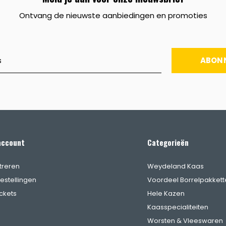
Ontvang de nieuwste aanbiedingen en promoties
ABON
account
Categorieën
treren
Weydeland Kaas
bestellingen
Voordeel Borrelpakkett
ickets
Hele Kazen
Kaasspecialiteiten
Worsten & Vleeswaren