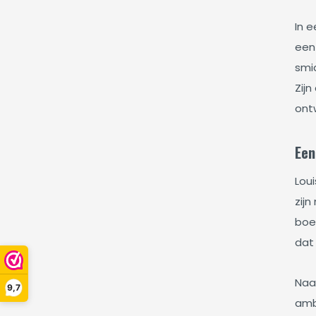
In 
een 
smi
Zij
ont
Een
Loui
zij
boe
dat
Naar
9,7
amba