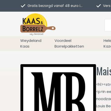
Gratis bezorgd vanaf 48 euro in NL
Vers 
Weydeland
Voordeel
Hel
Kaas
Borrelpakketten
Kaz
Mai
<h1><st
<p>In ee
noodzaak
Louis B