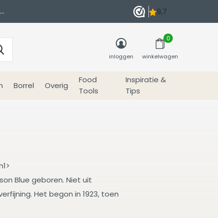
0
inloggen
winkelwagen
Food
Inspiratie &
n
Borrel
Overig
Tools
Tips
h1>
son Blue geboren. Niet uit
rfijning. Het begon in 1923, toen