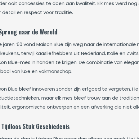
der ooit concessies te doen aan kwaliteit. Elk mes werd n
 detail en respect voor traditie.
Sprong naar de Wereld
de jaren ’60 vond Maison Blue zijn weg naar de internationa
keukens, terwijl kaasliefhebbers uit Nederland, Italië en Zwit
son Blue-mes in handen te krijgen. De combinatie van elegan
bool van luxe en vakmanschap.
son Blue bleef innoveren zonder zijn erfgoed te vergeten. H
ductietechnieken, maar elk mes bleef trouw aan de tradition
liteit, ergonomische ontwerpen en een afwerking die niet al
 Tijdloos Stuk Geschiedenis
daag de dag is Maison Blue meer dan alleen een merk. Het i