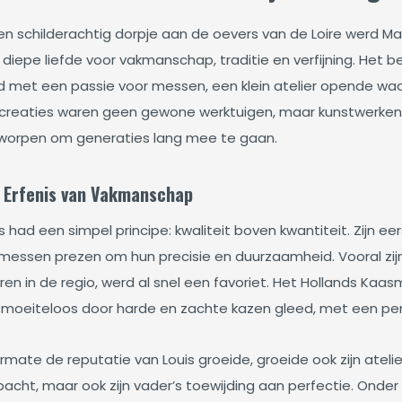
een schilderachtig dorpje aan de oevers van de Loire werd Ma
diepe liefde voor vakmanschap, traditie en verfijning. Het 
d met een passie voor messen, een klein atelier opende waa
n creaties waren geen gewone werktuigen, maar kunstwerk
worpen om generaties lang mee te gaan.
 Erfenis van Vakmanschap
s had een simpel principe: kwaliteit boven kwantiteit. Zijn e
n messen prezen om hun precisie en duurzaamheid. Vooral zij
ren in de regio, werd al snel een favoriet. Het Hollands K
 moeiteloos door harde en zachte kazen gleed, met een per
mate de reputatie van Louis groeide, groeide ook zijn atelier
cht, maar ook zijn vader’s toewijding aan perfectie. Onder He