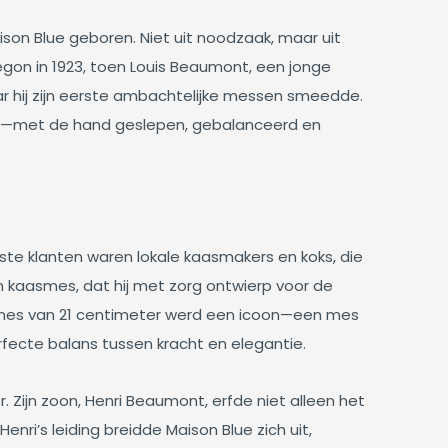
ison Blue geboren. Niet uit noodzaak, maar uit
begon in 1923, toen Louis Beaumont, een jonge
r hij zijn eerste ambachtelijke messen smeedde.
en—met de hand geslepen, gebalanceerd en
erste klanten waren lokale kaasmakers en koks, die
n kaasmes, dat hij met zorg ontwierp voor de
aasmes van 21 centimeter werd een icoon—een mes
fecte balans tussen kracht en elegantie.
. Zijn zoon, Henri Beaumont, erfde niet alleen het
nri’s leiding breidde Maison Blue zich uit,