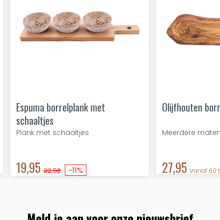
Espuma borrelplank met
Olijfhouten bor
schaaltjes
Plank met schaaltjes
Meerdere maten
19,95
27,95
-11%
22,50
Vanaf 60 
Meld je aan voor onze nieuwsbrief