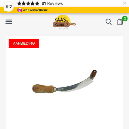
×
31
Reviews
erd
Vaak volgende dag geleverd
Gratis bezorgd va
9,7
0
AANBIEDING