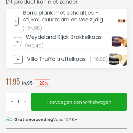
Dit product kan niet zonder
Borrelplank met schaaltjes –
stijlvol, duurzaam en veelzijdig
(+24,95)
Weydeland Rijck Brokkelkaas
(+10,40)
Villa Truffo truffelkaas
(+16,00)
11,95
14,95
-20%
Toevoegen aan winkelwagen
Gratis verzending
Vanaf €48,-