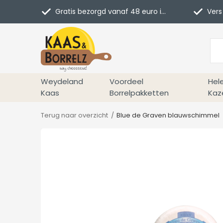
Gratis bezorgd vanaf 48 euro in NL
Vers 
Weydeland
Voordeel
Hel
Kaas
Borrelpakketten
Kaz
Terug naar overzicht
Blue de Graven blauwschimmel