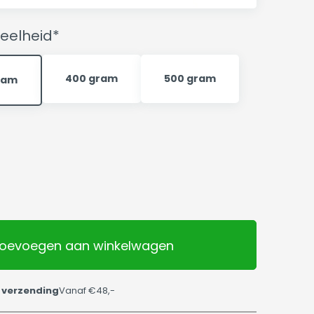
eelheid*
400 gram
500 gram
ram
oevoegen aan winkelwagen
 verzending
Vanaf €48,-