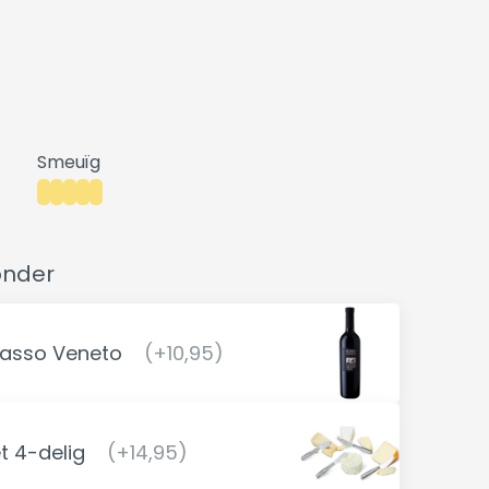
Smeuïg
onder
Passo Veneto
(+10,95)
 4-delig
(+14,95)