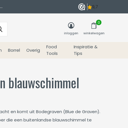
0
inloggen
winkelwagen
Food
Inspiratie &
n
Borrel
Overig
Tools
Tips
en blauwschimmel
acht en komt uit Bodegraven (Blue de Graven).
bber die een buitenlandse blauwschimmel te