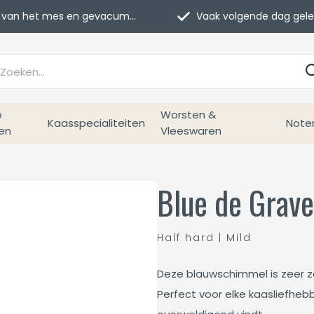
van het mes en gevacumeerd
Vaak volgende dag geleverd
e
Worsten &
Kaasspecialiteiten
Note
en
Vleeswaren
Blue de Grav
Half hard | Mild
Deze blauwschimmel is zeer z
Perfect voor elke kaasliefhe