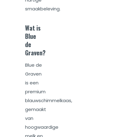
smaakbeleving.
Wat is
Blue
de
Graven?
Blue de
Graven
is een
premium
blauwschimmelkaas,
gemaakt
van
hoogwaardige
melk en