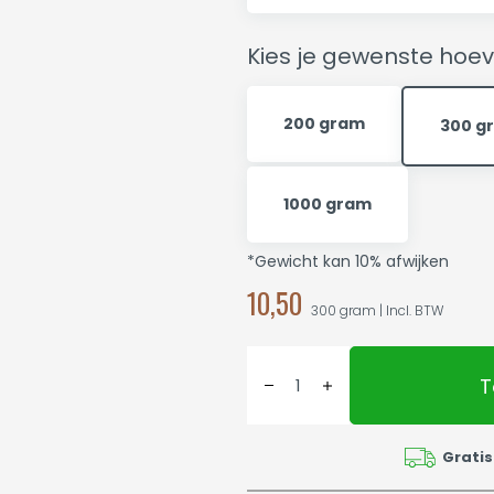
Kies je gewenste hoev
200 gram
300 g
1000 gram
*Gewicht kan 10% afwijken
10,50
300 gram | Incl. BTW
T
Gratis