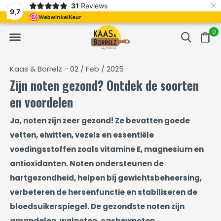
×
31
Reviews
gevacumeerd
Vaak volgende dag geleverd
Gratis b
9,7
0
Kaas & Borrelz - 02 / Feb / 2025
Zijn noten gezond? Ontdek de soorten
en voordelen
Ja, noten zijn zeer gezond! Ze bevatten goede
vetten, eiwitten, vezels en essentiële
voedingsstoffen zoals vitamine E, magnesium en
antioxidanten. Noten ondersteunen de
hartgezondheid, helpen bij gewichtsbeheersing,
verbeteren de hersenfunctie en stabiliseren de
bloedsuikerspiegel. De gezondste noten zijn
amandelen, walnoten, cashewnoten,