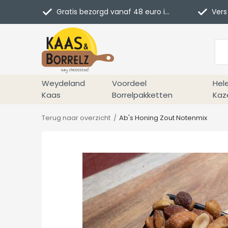
Gratis bezorgd vanaf 48 euro in NL
Vers 
Weydeland
Voordeel
Hel
Kaas
Borrelpakketten
Kaz
Terug naar overzicht
Ab's Honing Zout Notenmix