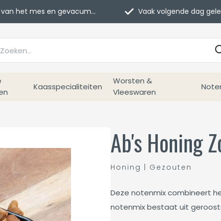
van het mes en gevacumeerd
Vaak volgende dag geleverd
e
Worsten &
Kaasspecialiteiten
Note
en
Vleeswaren
Ab's Honing 
Honing | Gezouten
Deze notenmix combineert het
notenmix bestaat uit geroost