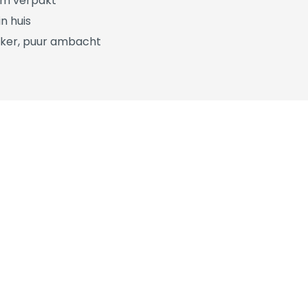
üm verpakt
n huis
ker, puur ambacht