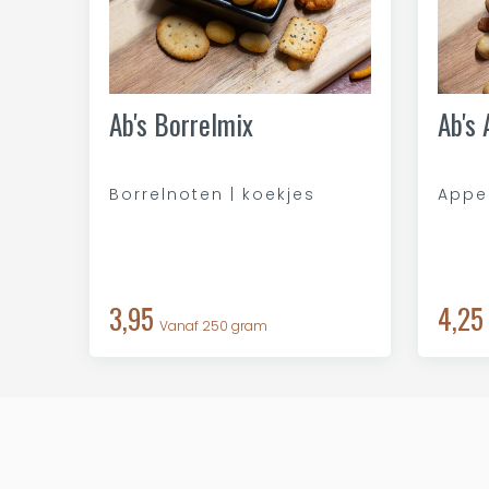
Ab's Borrelmix
Ab's
Borrelnoten | koekjes
Appel
3,95
4,25
Vanaf 250 gram