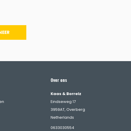
NEER
Over ons
Kaas & Borrelz
en
Eindseweg 17
3959AT, Overberg
Netherlands
0633030554