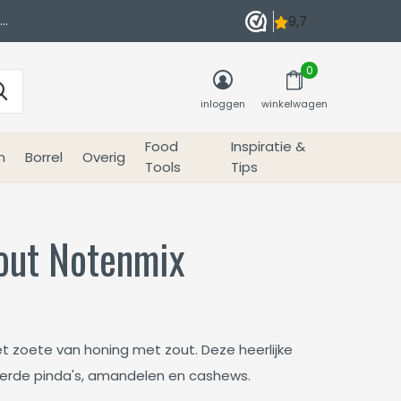
0
inloggen
winkelwagen
Food
Inspiratie &
n
Borrel
Overig
Tools
Tips
Zout Notenmix
 zoete van honing met zout. Deze heerlijke
erde pinda's, amandelen en cashews.