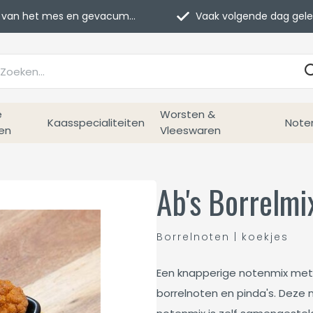
van het mes en gevacumeerd
Vaak volgende dag geleverd
e
Worsten &
Kaasspecialiteiten
Note
en
Vleeswaren
Ab's Borrelmi
Borrelnoten | koekjes
Een knapperige notenmix met e
borrelnoten en pinda's. Deze 