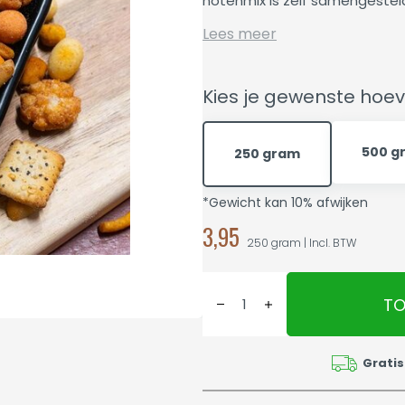
notenmix is zelf samengestel
Lees meer
Kies je gewenste hoev
500 g
250 gram
*Gewicht kan 10% afwijken
3,95
250 gram | Incl. BTW
TO
Gratis