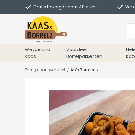
Gratis bezorgd vanaf 48 euro in NL
Vers 
Weydeland
Voordeel
Hel
Kaas
Borrelpakketten
Kaz
Terug naar overzicht
Ab's Borrelmix