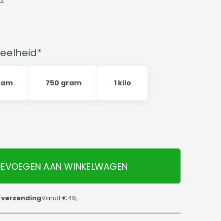
d.
eelheid*
ram
750 gram
1 kilo
EVOEGEN AAN WINKELWAGEN
 verzending
Vanaf €48,-