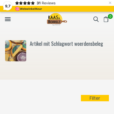
×
31
Reviews
NL
Frisch geschnitten und vakuumverpackt.
Meistens Lieferung in
9,7
0
Artikel mit Schlagwort woerdensbeleg
Filter