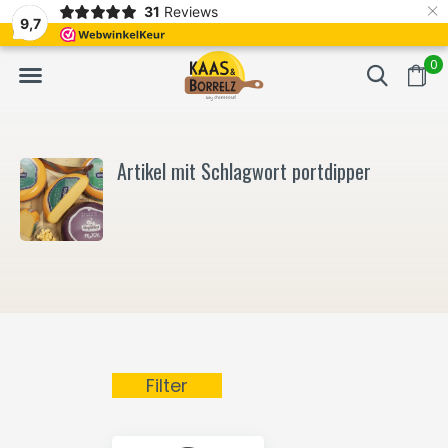
×
31
Reviews
NL
Frisch geschnitten und vakuumverpackt.
Meistens Lieferung in
9,7
0
Artikel mit Schlagwort portdipper
Filter