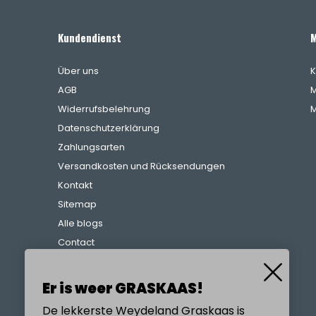
Kundendienst
M
Über uns
K
AGB
M
Widerrufsbelehrung
M
Datenschutzerklärung
Zahlungsarten
Versandkosten und Rücksendungen
Kontakt
Sitemap
Alle blogs
Contact
Beschwerdeverfahren
Referenzen
Er is weer GRASKAAS!
De lekkerste Weydeland Graskaas is