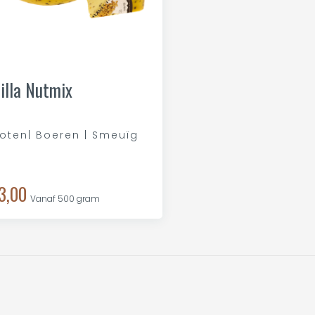
illa Nutmix
oten| Boeren | Smeuïg
3,00
Vanaf 500 gram