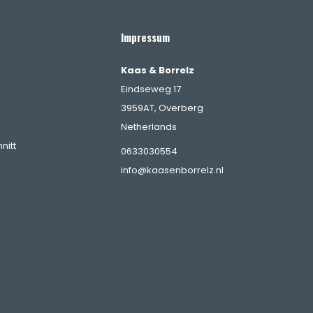
Impressum
Kaas & Borrelz
Eindseweg 17
3959AT, Overberg
Netherlands
nitt
0633030554
info@kaasenborrelz.nl