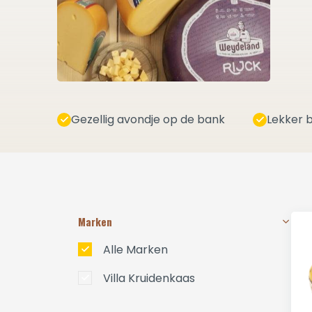
Gezellig avondje op de bank
Lekker b
Marken
Alle Marken
Villa Kruidenkaas