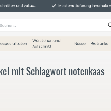
itten und vakuumverpackt.
Meistens Lieferung innerhalb von 3 Tage
Würstchen und
espezialitäten
Nüsse
Getränke
Aufschnitt
ikel mit Schlagwort notenkaas