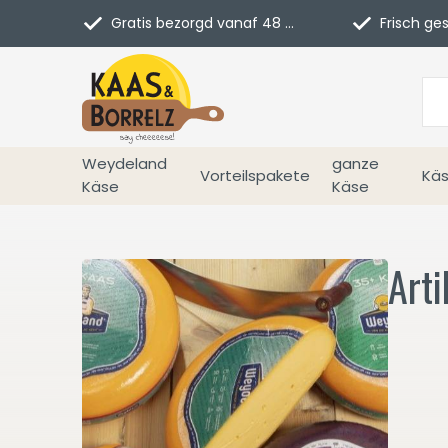
Gratis bezorgd vanaf 48 euro in NL
Frisch geschn
Weydeland
ganze
Vorteilspakete
Käs
Käse
Käse
Art