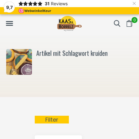
×
31
Reviews
NL
Frisch geschnitten und vakuumverpackt.
Meistens Lieferung in
9,7
0
Artikel mit Schlagwort kruiden
Filter