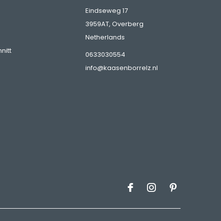
Eindseweg 17
3959AT, Overberg
Netherlands
nitt
0633030554
info@kaasenborrelz.nl