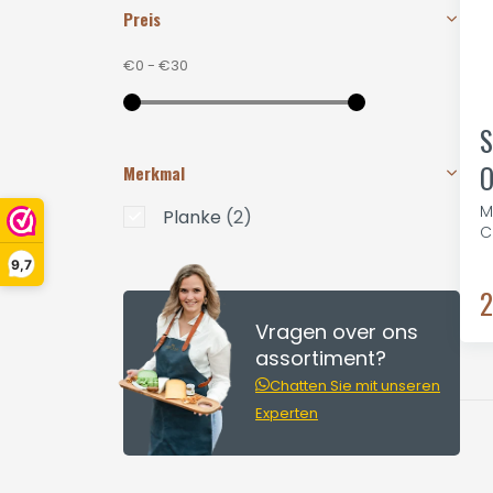
Preis
€0
-
€30
S
O
Merkmal
M
Planke
(2)
C
9,7
2
Vragen over ons
assortiment?
Chatten Sie mit unseren
Experten