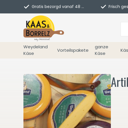
Gratis bezorgd vanaf 48 euro in NL
Frisch geschn
Weydeland
ganze
Vorteilspakete
Käs
Käse
Käse
Arti