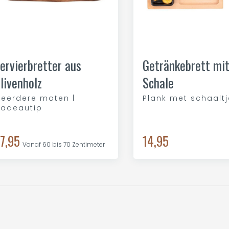
ervierbretter aus
Getränkebrett mi
livenholz
Schale
eerdere maten |
Plank met schaaltj
adeautip
7,95
14,95
Vanaf 60 bis 70 Zentimeter