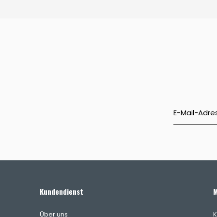
Kundendienst
M
Über uns
K