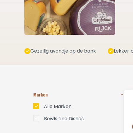
Gezellig avondje op de bank
Lekker b
Marken
Alle Marken
Bowls and Dishes