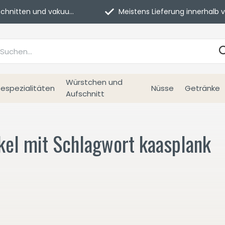
itten und vakuumverpackt.
Meistens Lieferung innerhalb von 3 Tage
Würstchen und
espezialitäten
Nüsse
Getränke
Aufschnitt
kel mit Schlagwort kaasplank