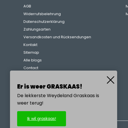
AGB
M
Widerrufsbelehrung
M
Datenschutzerklärung
Zahlungsarten
Versandkosten und Rücksendungen
Kontakt
Sitemap
Alle blogs
Contact
Beschwerdeverfahren
Referenzen
Er is weer GRASKAAS!
De lekkerste Weydeland Graskaas is
weer terug!
RUFEN SIE UNS AN
Ik wil graskaas!