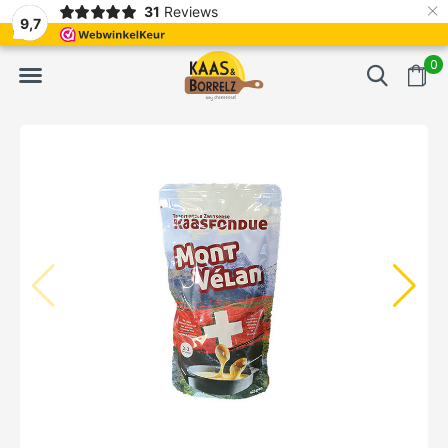
×
31
Reviews
ckt.
Meistens Lieferung innerhalb von 3 Tagen
Gratis bezorgd 
9,7
0