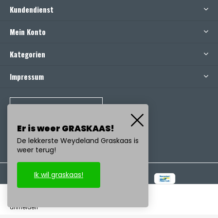
Kundendienst
Mein Konto
Kategorien
Impressum
RUFEN SIE UNS AN
Er is weer GRASKAAS!
De lekkerste Weydeland Graskaas is
weer terug!
Ik wil graskaas!
© Copyright
2026
- Realisatie:
emarkable
-
RSS feed
anmelden