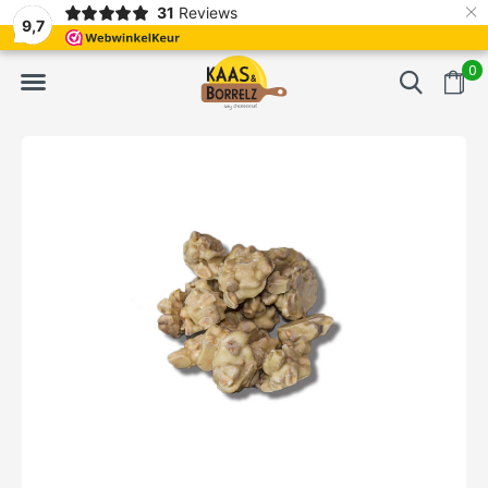
×
31
Reviews
NL
Frisch geschnitten und vakuumverpackt.
Meistens Lieferung in
9,7
0