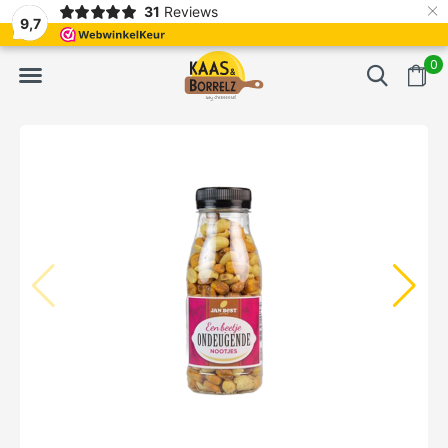
×
31
Reviews
NL
Frisch geschnitten und vakuumverpackt.
Meistens Lieferung in
9,7
0