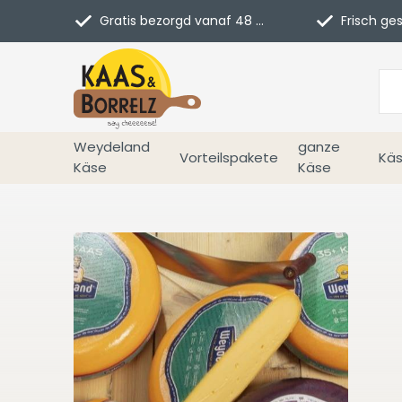
Gratis bezorgd vanaf 48 euro in NL
Frisch geschn
Weydeland
ganze
Vorteilspakete
Käs
Käse
Käse