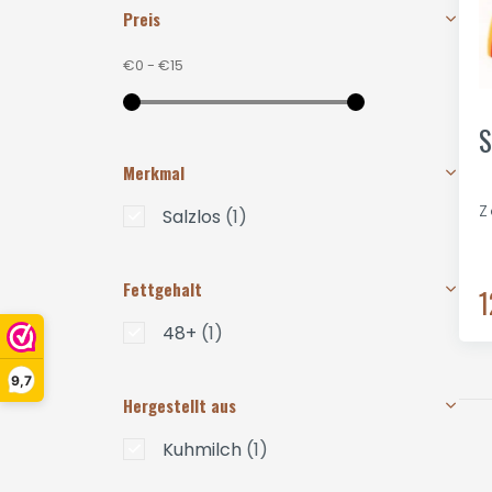
Preis
€0
-
€15
S
Merkmal
Z
Salzlos
(1)
Fettgehalt
1
48+
(1)
9,7
Hergestellt aus
Kuhmilch
(1)