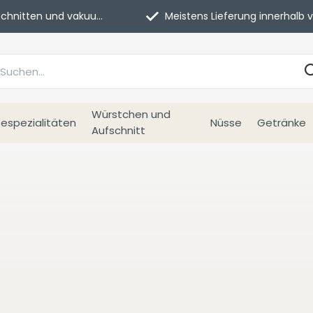
itten und vakuumverpackt.
Meistens Lieferung innerhalb von 3 Tage
Würstchen und
espezialitäten
Nüsse
Getränke
Aufschnitt