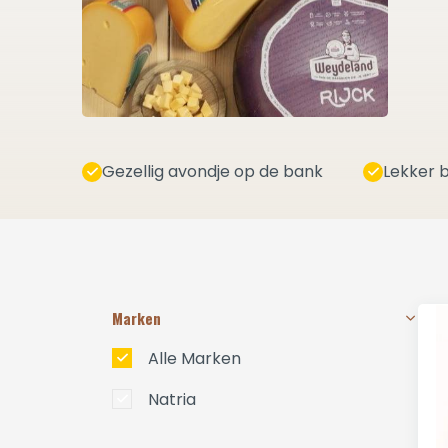
Gezellig avondje op de bank
Lekker b
Marken
Alle Marken
Natria