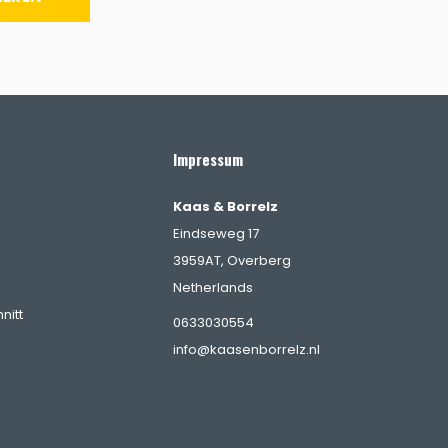
Impressum
Kaas & Borrelz
Eindseweg 17
3959AT, Overberg
Netherlands
nitt
0633030554
info@kaasenborrelz.nl