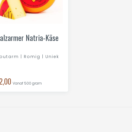
alzarmer Natria-Käse
outarm | Romig | Uniek
2,00
Vanaf 500 gram