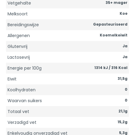
Vetgehalte
35+ mager
Melksoort
Koe
Bereidingswijze
Gepasteuriseerd
Allergenen
Koemelkeiwit
Glutenvrij
Ja
Lactosevrij
Ja
Energie per 100g
1314 kJ / 316 Kcal
Eiwit
31,5g
Koolhydraten
0
Waarvan suikers
0
Totaal vet
21,1g
Verzadigd vet
15,2g
Enkelvoudig onverzadigd vet
5,3g