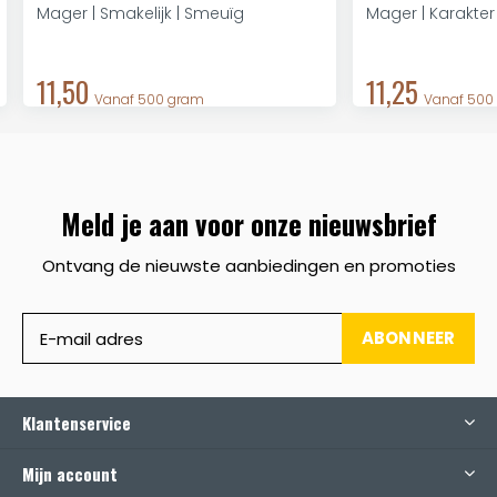
Mager | Smakelijk | Smeuïg
Mager | Karakter
11,50
11,25
Vanaf 500 gram
Vanaf 500
Meld je aan voor onze nieuwsbrief
Ontvang de nieuwste aanbiedingen en promoties
ABONNEER
Klantenservice
Mijn account