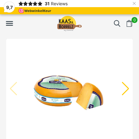
×
31
Reviews
erd
Vaak volgende dag geleverd
Gratis bezorgd va
9,7
0