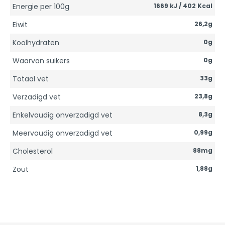
Energie per 100g
1669 kJ / 402 Kcal
Eiwit
26,2g
Koolhydraten
0g
Waarvan suikers
0g
Totaal vet
33g
Verzadigd vet
23,8g
Enkelvoudig onverzadigd vet
8,3g
Meervoudig onverzadigd vet
0,99g
Cholesterol
88mg
Zout
1,88g