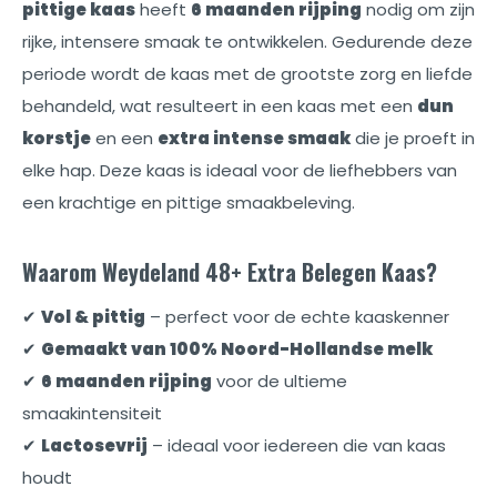
pittige kaas
heeft
6 maanden rijping
nodig om zijn
rijke, intensere smaak te ontwikkelen. Gedurende deze
periode wordt de kaas met de grootste zorg en liefde
behandeld, wat resulteert in een kaas met een
dun
korstje
en een
extra intense smaak
die je proeft in
elke hap. Deze kaas is ideaal voor de liefhebbers van
een krachtige en pittige smaakbeleving.
Waarom Weydeland 48+ Extra Belegen Kaas?
✔
Vol & pittig
– perfect voor de echte kaaskenner
✔
Gemaakt van 100% Noord-Hollandse melk
✔
6 maanden rijping
voor de ultieme
smaakintensiteit
✔
Lactosevrij
– ideaal voor iedereen die van kaas
houdt