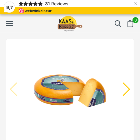
×
31
Reviews
erd
Vaak volgende dag geleverd
Gratis bezorgd va
9,7
0