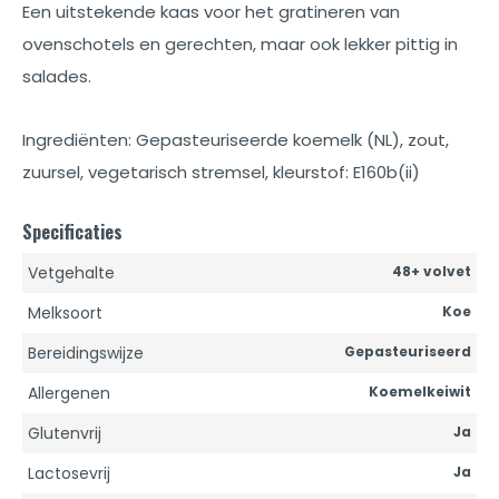
Een uitstekende kaas voor het gratineren van
ovenschotels en gerechten, maar ook lekker pittig in
salades.
Ingrediënten: Gepasteuriseerde koemelk (NL), zout,
zuursel, vegetarisch stremsel, kleurstof: E160b(ii)
Specificaties
Vetgehalte
48+ volvet
Melksoort
Koe
Bereidingswijze
Gepasteuriseerd
Allergenen
Koemelkeiwit
Glutenvrij
Ja
Lactosevrij
Ja