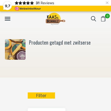
×
31
Reviews
NL
Vers van het mes en gevacumeerd
Vaak volgende da
9,7
0
Producten getagd met zwitserse
Filter