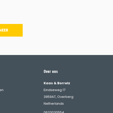
NEER
Over ons
Kaas & Borrelz
en
Eindseweg 17
3959AT, Overberg
Netherlands
0633030554