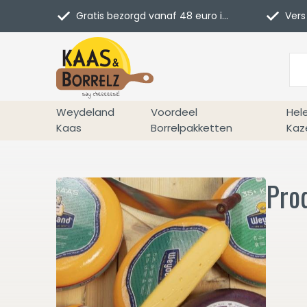
Gratis bezorgd vanaf 48 euro in NL
Vers 
Weydeland
Voordeel
Hel
Kaas
Borrelpakketten
Kaz
Pro