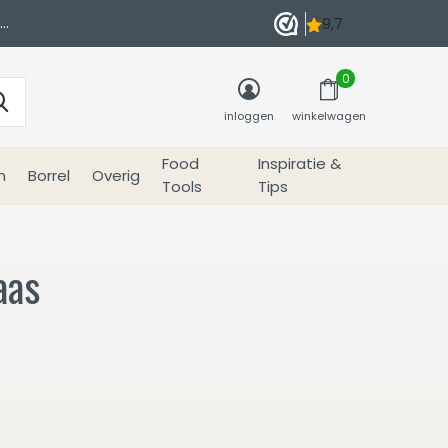
0
inloggen
winkelwagen
Food
Inspiratie &
n
Borrel
Overig
Tools
Tips
aas