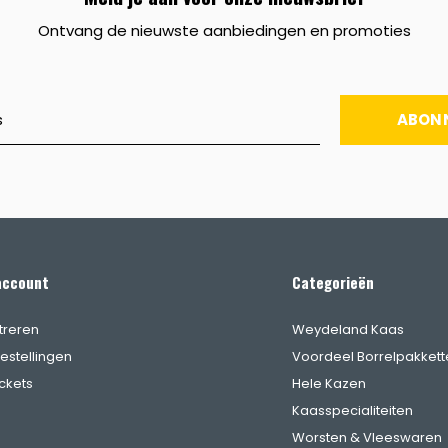
Ontvang de nieuwste aanbiedingen en promoties
ABON
account
Categorieën
treren
Weydeland Kaas
bestellingen
Voordeel Borrelpakkett
ickets
Hele Kazen
Kaasspecialiteiten
Worsten & Vleeswaren