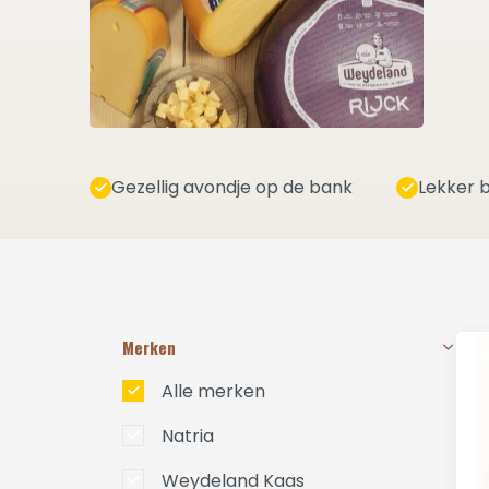
Gezellig avondje op de bank
Lekker b
Merken
Alle merken
Natria
Weydeland Kaas