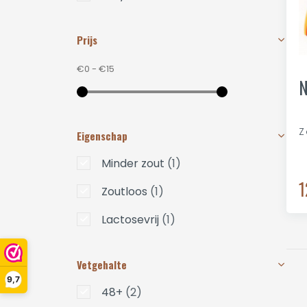
Prijs
€0
-
€15
N
Z
Eigenschap
Minder zout
(1)
1
Zoutloos
(1)
Lactosevrij
(1)
Vetgehalte
9,7
48+
(2)