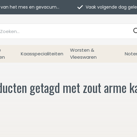
van het mes en gevacumeerd
Vaak volgende dag geleverd
e
Worsten &
Kaasspecialiteiten
Note
en
Vleeswaren
ducten getagd met zout arme k