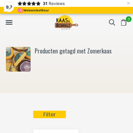
×
31
Reviews
NL
Vers van het mes en gevacumeerd
Vaak volgende da
9,7
0
Producten getagd met Zomerkaas
Filter