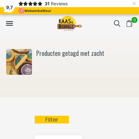
×
31
Reviews
NL
Vers van het mes en gevacumeerd
Vaak volgende da
9,7
0
Producten getagd met zacht
Filter