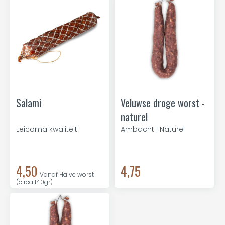
Salami
Veluwse droge worst -
naturel
Leicoma kwaliteit
Ambacht | Naturel
4,50
4,75
Vanaf Halve worst
(circa 140gr)