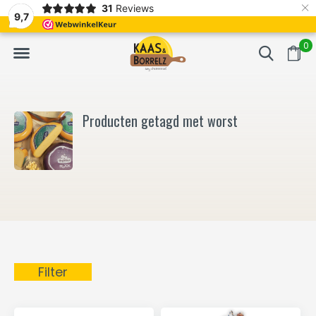
×
31
Reviews
NL
Vers van het mes en gevacumeerd
Vaak volgende da
9,7
0
Producten getagd met worst
Filter