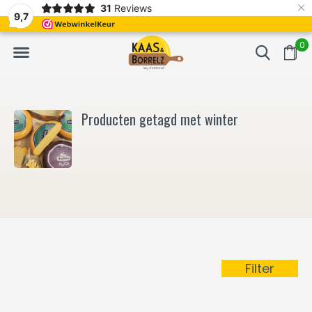
×
31
Reviews
NL
Vers van het mes en gevacumeerd
Vaak volgende da
9,7
0
Producten getagd met winter
Filter