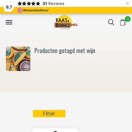
×
31
Reviews
NL
Vers van het mes en gevacumeerd
Vaak volgende da
9,7
0
Producten getagd met wijn
Filter