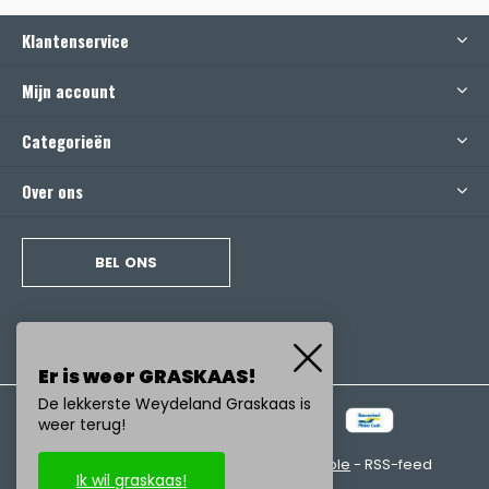
Klantenservice
Mijn account
Categorieën
Over ons
BEL ONS
Er is weer GRASKAAS!
De lekkerste Weydeland Graskaas is
weer terug!
© Copyright
2026
- Realisatie:
emarkable
-
RSS-feed
Ik wil graskaas!