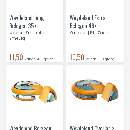
Weydeland Jong
Weydeland Extra
Belegen 35+
Belegen 48+
Mager | Smakelijk |
Karakter | Pit | Zacht
Smeuïg
11,50
10,50
Vanaf 500 gram
Vanaf 500 gram
Weydeland Belegen
Weydeland Overjarig