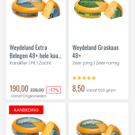
Weydeland Extra
Weydeland Graskaas
Belegen 48+ hele kaas
48+
11kg
Karakter | Pit | Zacht
Zeer jong | Zeer romig
190,00
8,50
228,00
-17%
Vanaf 500 gram
Vanaf Ongesneden
AANBIEDING