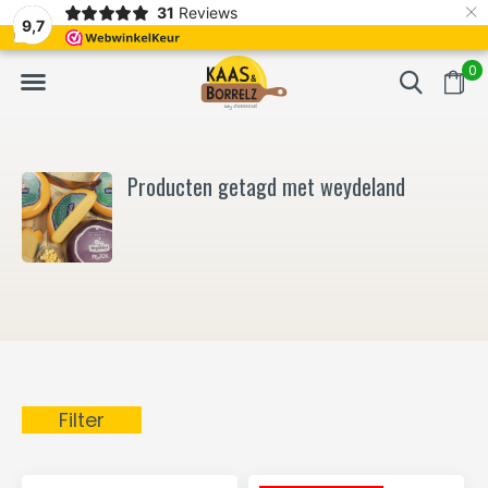
×
31
Reviews
erd
Vaak volgende dag geleverd
Gratis bezorgd va
9,7
0
Producten getagd met weydeland
Filter