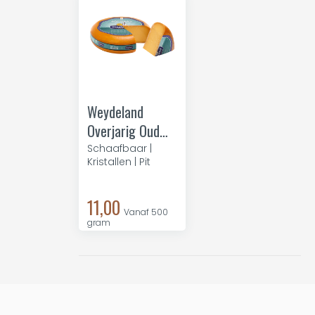
Weydeland
Overjarig Oud
48+
Schaafbaar |
Kristallen | Pit
11,00
Vanaf 500
gram