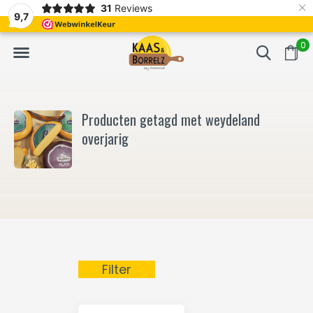
×
31
Reviews
NL
Vers van het mes en gevacumeerd
Vaak volgende da
9,7
0
Producten getagd met weydeland
overjarig
Filter