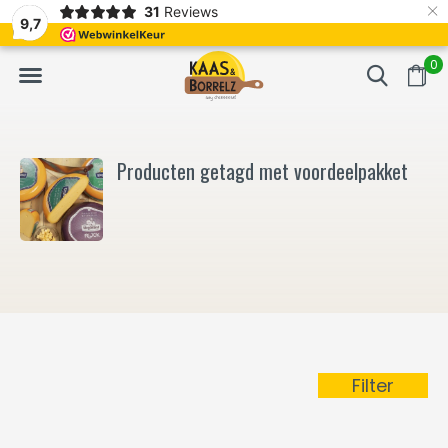
×
31
Reviews
NL
Vers van het mes en gevacumeerd
Vaak volgende da
9,7
0
Producten getagd met voordeelpakket
Filter