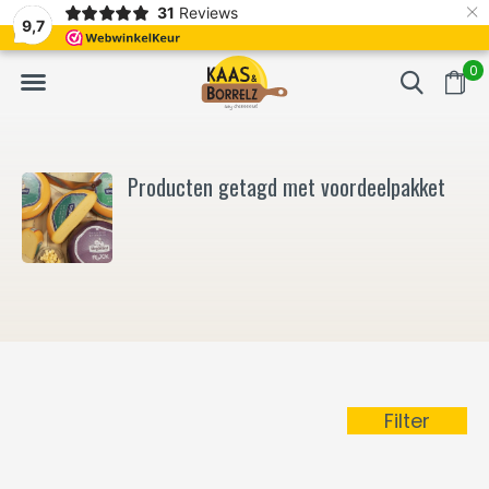
×
31
Reviews
NL
Vers van het mes en gevacumeerd
Vaak volgende da
9,7
0
Producten getagd met voordeelpakket
Filter