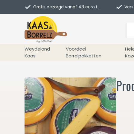
Gratis bezorgd vanaf 48 euro in NL
Vers 
Weydeland
Voordeel
Hel
Kaas
Borrelpakketten
Kaz
Pro