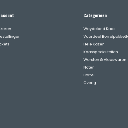
account
Categorieën
treren
Weydeland Kaas
bestellingen
Voordeel Borrelpakkett
ickets
Hele Kazen
Kaasspecialiteiten
Worsten & Vleeswaren
Noten
Borrel
Overig