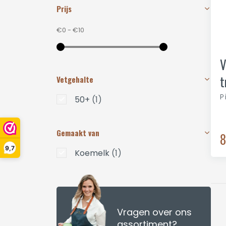
Prijs
€0
-
€10
V
t
Vetgehalte
P
50+
(1)
Gemaakt van
8
9,7
Koemelk
(1)
Vragen over ons
assortiment?