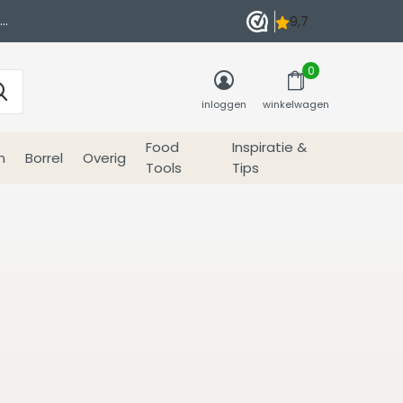
0
inloggen
winkelwagen
Food
Inspiratie &
n
Borrel
Overig
Tools
Tips