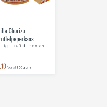
illa Chorizo
ruffelpeperkaas
ittig | Truffel | Boeren
,10
Vanaf 300 gram