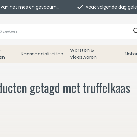
van het mes en gevacumeerd
Vaak volgende dag geleverd
e
Worsten &
Kaasspecialiteiten
Note
en
Vleeswaren
ducten getagd met truffelkaas