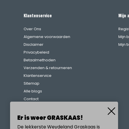
Klantenservice
Mijn 
Over Ons
Regis
Algemene voorwaarden
Mijn 
Disclaimer
Mijn t
Privacybeleid
Betaalmethoden
Verzenden & retourneren
Klantenservice
Sitemap
Alle blogs
Contact
Klachtenregeling
Referenties
Er is weer GRASKAAS!
De lekkerste Weydeland Graskaas is