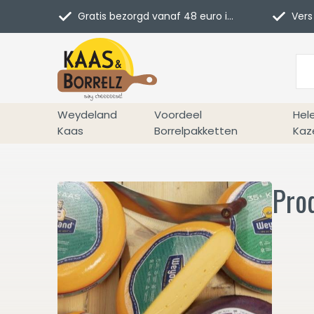
Gratis bezorgd vanaf 48 euro in NL
Vers 
Weydeland
Voordeel
Hel
Kaas
Borrelpakketten
Kaz
Pro