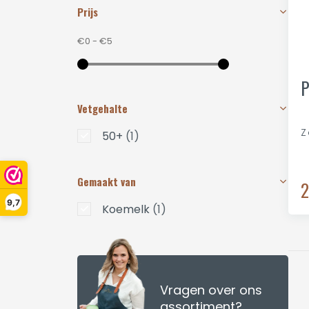
Prijs
€0
-
€5
P
Vetgehalte
Z
50+
(1)
Gemaakt van
2
9,7
Koemelk
(1)
Vragen over ons
assortiment?