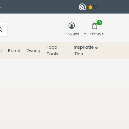
0
inloggen
winkelwagen
Food
Inspiratie &
n
Borrel
Overig
Tools
Tips