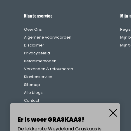
Klantenservice
Mijn 
Over Ons
Regis
Algemene voorwaarden
Mijn 
Disclaimer
Mijn t
Privacybeleid
Betaalmethoden
Verzenden & retourneren
Klantenservice
Sitemap
Alle blogs
Contact
Klachtenregeling
Referenties
Er is weer GRASKAAS!
De lekkerste Weydeland Graskaas is