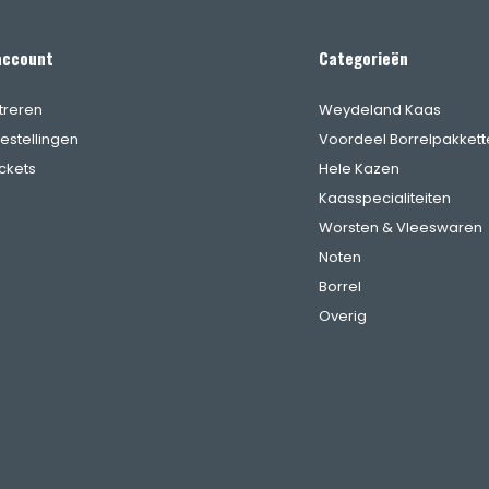
account
Categorieën
treren
Weydeland Kaas
bestellingen
Voordeel Borrelpakkett
ickets
Hele Kazen
Kaasspecialiteiten
Worsten & Vleeswaren
Noten
Borrel
Overig