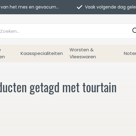
van het mes en gevacumeerd
Vaak volgende dag geleverd
e
Worsten &
Kaasspecialiteiten
Note
en
Vleeswaren
ducten getagd met tourtain