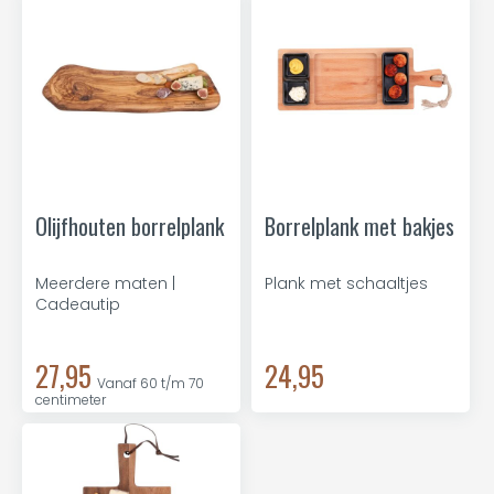
Olijfhouten borrelplank
Borrelplank met bakjes
Meerdere maten |
Plank met schaaltjes
Cadeautip
27,95
24,95
Vanaf 60 t/m 70
centimeter