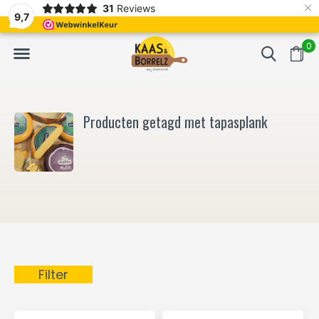
×
31
Reviews
NL
Vers van het mes en gevacumeerd
Vaak volgende da
9,7
0
Producten getagd met tapasplank
Filter