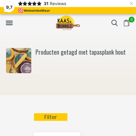
×
31
Reviews
NL
Vers van het mes en gevacumeerd
Vaak volgende da
9,7
0
Producten getagd met tapasplank hout
Filter