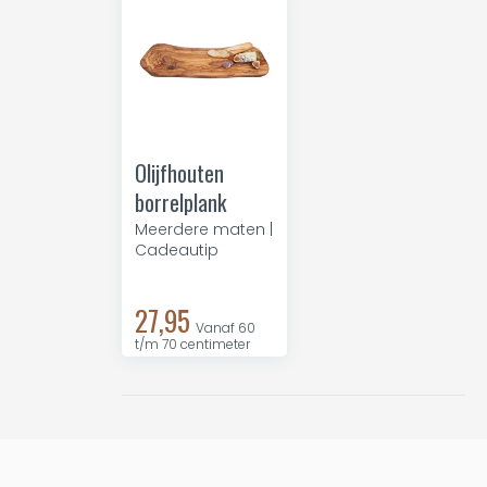
Olijfhouten
borrelplank
Meerdere maten |
Cadeautip
27,95
Vanaf 60
t/m 70 centimeter