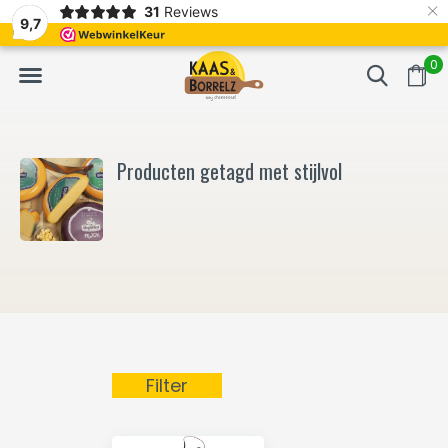
×
31
Reviews
NL
Vers van het mes en gevacumeerd
Vaak volgende da
9,7
0
Producten getagd met stijlvol
Filter