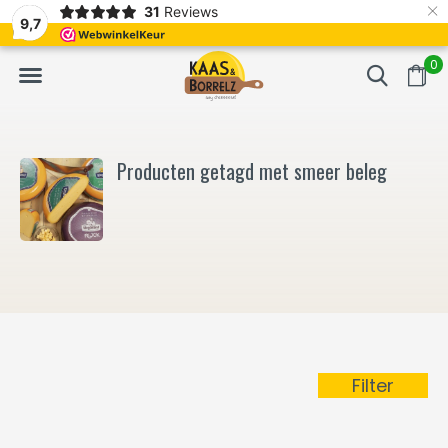
×
31
Reviews
NL
Vers van het mes en gevacumeerd
Vaak volgende da
9,7
0
Producten getagd met smeer beleg
Filter