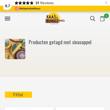
×
31
Reviews
NL
Vers van het mes en gevacumeerd
Vaak volgende da
9,7
0
Producten getagd met sinasappel
Filter