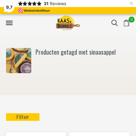
×
31
Reviews
NL
Vers van het mes en gevacumeerd
Vaak volgende da
9,7
0
Producten getagd met sinaasappel
Filter