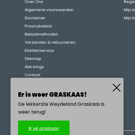
Over Ons
Regis
Algemene voorwaarden
Mijn 
Disclaimer
Mijn t
Privacybeleid
Betaalmethoden
Verzenden & retourneren
Klantenservice
Sitemap
Alle blogs
Contact
Klachtenregeling
Referenties
Er is weer GRASKAAS!
De lekkerste Weydeland Graskaas is
weer terug!
BEL ONS
Ik wil graskaas!