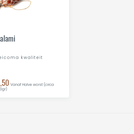
alami
eicoma kwaliteit
,50
Vanaf Halve worst (circa
0gr)