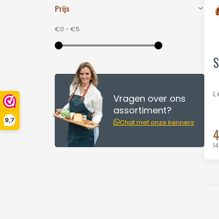
Prijs
€0
-
€5
S
L
Vragen over ons
assortiment?
9,7
Chat met onze kenners
4
14