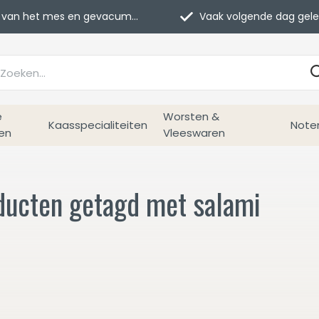
van het mes en gevacumeerd
Vaak volgende dag geleverd
e
Worsten &
Kaasspecialiteiten
Note
en
Vleeswaren
ducten getagd met salami