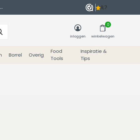
0
inloggen
winkelwagen
Food
Inspiratie &
n
Borrel
Overig
Tools
Tips