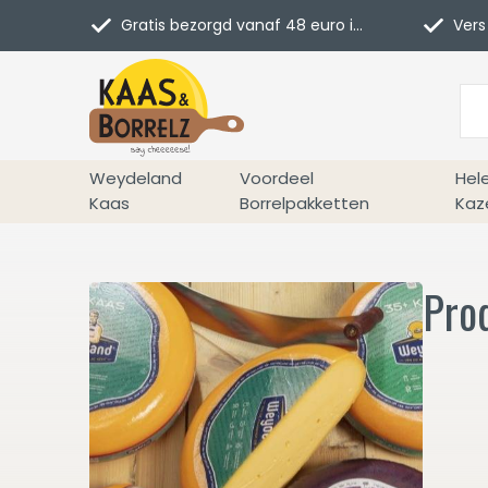
Gratis bezorgd vanaf 48 euro in NL
Vers 
Weydeland
Voordeel
Hel
Kaas
Borrelpakketten
Kaz
Pro