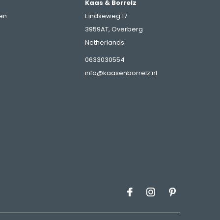
Kaas & Borrelz
en
Eindseweg 17
3959AT, Overberg
Netherlands
0633030554
info@kaasenborrelz.nl