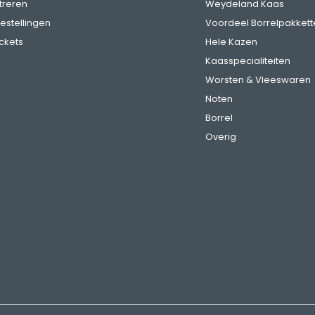
treren
Weydeland Kaas
bestellingen
Voordeel Borrelpakkett
ickets
Hele Kazen
Kaasspecialiteiten
Worsten & Vleeswaren
Noten
Borrel
Overig