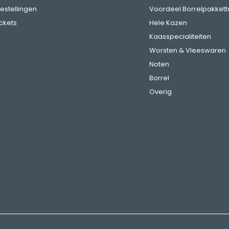
bestellingen
Voordeel Borrelpakkett
ickets
Hele Kazen
Kaasspecialiteiten
Worsten & Vleeswaren
Noten
Borrel
Overig