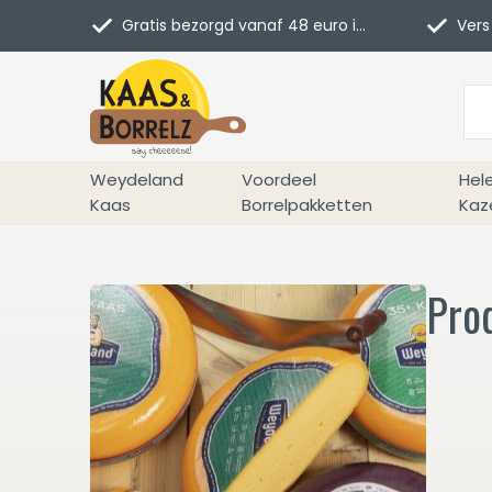
Gratis bezorgd vanaf 48 euro in NL
Vers 
Weydeland
Voordeel
Hel
Kaas
Borrelpakketten
Kaz
Pro