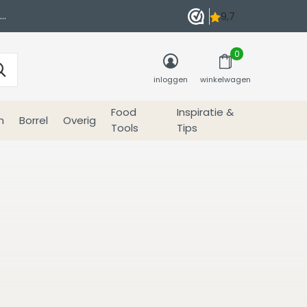
0
inloggen
winkelwagen
Food
Inspiratie &
n
Borrel
Overig
Tools
Tips