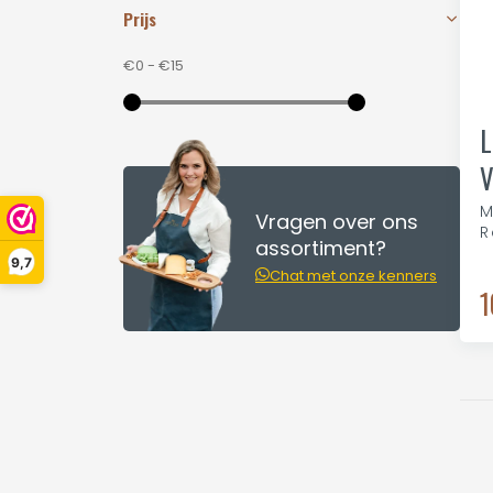
Prijs
€0
-
€15
L
V
M
Vragen over ons
R
assortiment?
9,7
Chat met onze kenners
1