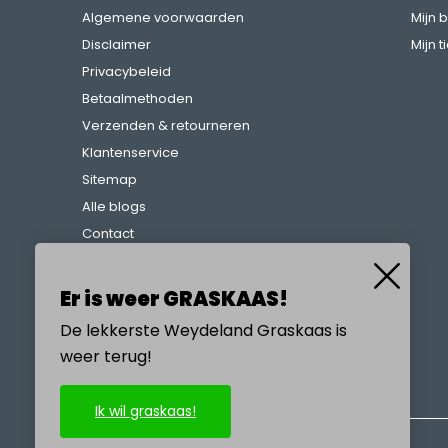
Algemene voorwaarden
Mijn 
Disclaimer
Mijn t
Privacybeleid
Betaalmethoden
Verzenden & retourneren
Klantenservice
Sitemap
Alle blogs
Contact
Klachtenregeling
Referenties
Er is weer GRASKAAS!
De lekkerste Weydeland Graskaas is
weer terug!
BEL ONS
Ik wil graskaas!