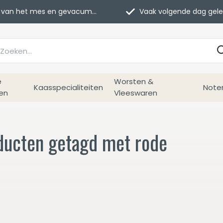
van het mes en gevacumeerd
Vaak volgende dag geleverd
e
Worsten &
Kaasspecialiteiten
Note
en
Vleeswaren
ducten getagd met rode