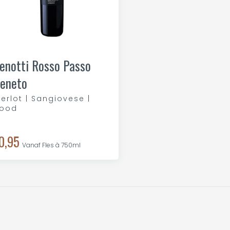
enotti Rosso Passo
eneto
erlot | Sangiovese |
ood
0,95
Vanaf Fles à 750ml