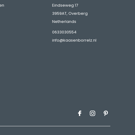
en
Eindseweg 17
3959AT, Overberg
Netherlands
0633030554
info@kaasenborrelz.nl