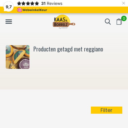
×
31
Reviews
NL
Vers van het mes en gevacumeerd
Vaak volgende da
9,7
0
Producten getagd met reggiano
Filter